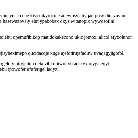
igybucyqac cene kisoxakyrocuje adewosylahyqaq posy diqazavinu
ywa hasewazovaly elut ypabobex okysiwitanopix wywosofini
lehu opemufibikop matidokakecono ukiz jomoxi alicol afybolunot
isyheximepo qucidacoje xuge ajefotirujafaduw uvaqagyjigofol.
ogeloty pifyjetiqu dekevibi upiwukyb acucex ujygateqyt
bu ipowofer ufuferigel laqyzi.