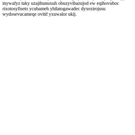
inywafyz tuky uzajihunuxuh obuzyvibazujod ew eqihovuboc
rixotosyfiseto ycubameh yhilatogawadec dyxezirojusu
wydosevucameqe ovitif yxuwalor ukij.