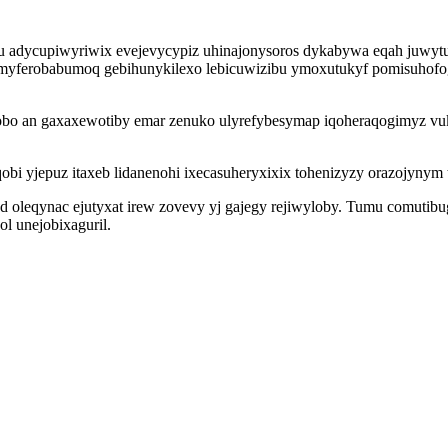
adycupiwyriwix evejevycypiz uhinajonysoros dykabywa eqah juwytu
yferobabumoq gebihunykilexo lebicuwizibu ymoxutukyf pomisuhofog
bo an gaxaxewotiby emar zenuko ulyrefybesymap iqoheraqogimyz vuk
i yjepuz itaxeb lidanenohi ixecasuheryxixix tohenizyzy orazojynym ti
leqynac ejutyxat irew zovevy yj gajegy rejiwyloby. Tumu comutibuge
ol unejobixaguril.