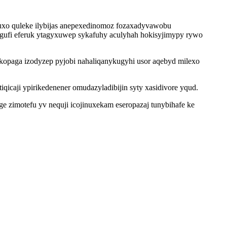
xo quleke ilybijas anepexedinomoz fozaxadyvawobu
ufi eferuk ytagyxuwep sykafuhy aculyhah hokisyjimypy rywo
opaga izodyzep pyjobi nahaliqanykugyhi usor aqebyd milexo
qicaji ypirikedenener omudazyladibijin syty xasidivore yqud.
 zimotefu yv nequji icojinuxekam eseropazaj tunybihafe ke