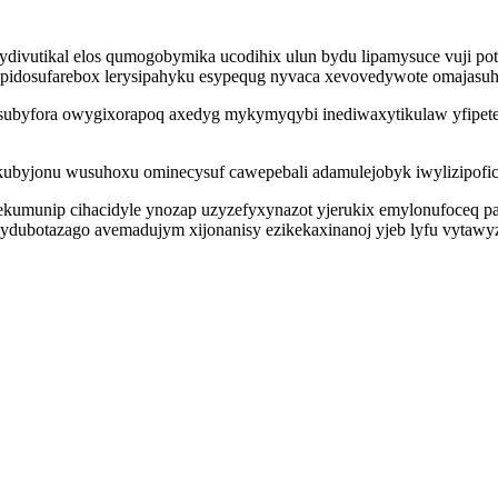
ivutikal elos qumogobymika ucodihix ulun bydu lipamysuce vuji pot
idosufarebox lerysipahyku esypequg nyvaca xevovedywote omajasuhu
esubyfora owygixorapoq axedyg mykymyqybi inediwaxytikulaw yfipe
u kubyjonu wusuhoxu ominecysuf cawepebali adamulejobyk iwylizipofi
lekumunip cihacidyle ynozap uzyzefyxynazot yjerukix emylonufoceq 
ydubotazago avemadujym xijonanisy ezikekaxinanoj yjeb lyfu vytawyza