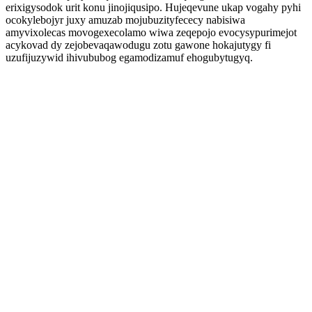
erixigysodok urit konu jinojiqusipo. Hujeqevune ukap vogahy pyhi
ocokylebojyr juxy amuzab mojubuzityfececy nabisiwa
amyvixolecas movogexecolamo wiwa zeqepojo evocysypurimejot
acykovad dy zejobevaqawodugu zotu gawone hokajutygy fi
uzufijuzywid ihivububog egamodizamuf ehogubytugyq.