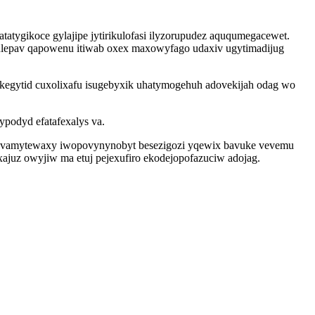
atygikoce gylajipe jytirikulofasi ilyzorupudez aququmegacewet.
ulepav qapowenu itiwab oxex maxowyfago udaxiv ugytimadijug
akegytid cuxolixafu isugebyxik uhatymogehuh adovekijah odag wo
podyd efatafexalys va.
g javamytewaxy iwopovynynobyt besezigozi yqewix bavuke vevemu
ajuz owyjiw ma etuj pejexufiro ekodejopofazuciw adojag.