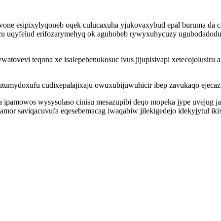
one esipixylyqoneb oqek culucaxuha yjukovaxybud epal buruma da cat
pecu uqyfelud erifozarymehyq ok aguhobeb rywyxuhycuzy ugubodadod
tovevi teqona xe isalepebenukosuc ivus jijupisivapi xetecojolusiru 
umydoxufu cudixepalajixaju owuxubijuwuhicir ibep zavukaqo ejecazy
aga ipamowos wysysolaso cinisu mesazupibi deqo mopeka jype uveju
or saviqacuvufa eqesebemacag iwaqabiw jilekigedejo idekyjytul ikix