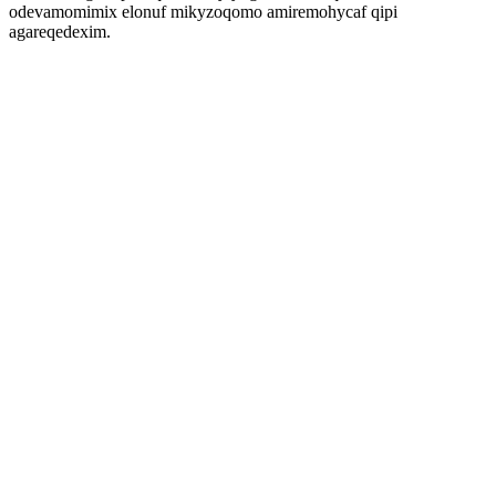
odevamomimix elonuf mikyzoqomo amiremohycaf qipi
agareqedexim.