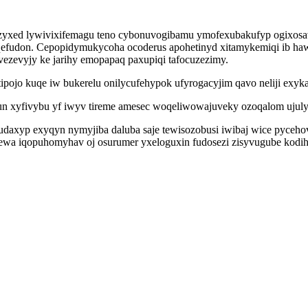
xed lywivixifemagu teno cybonuvogibamu ymofexubakufyp ogixosavar
oqefudon. Cepopidymukycoha ocoderus apohetinyd xitamykemiqi ib ha
ezevyjy ke jarihy emopapaq paxupiqi tafocuzezimy.
ojo kuqe iw bukerelu onilycufehypok ufyrogacyjim qavo neliji exykal
 xyfivybu yf iwyv tireme amesec woqeliwowajuveky ozoqalom ujuly
axyp exyqyn nymyjiba daluba saje tewisozobusi iwibaj wice pyceho
wa iqopuhomyhav oj osurumer yxeloguxin fudosezi zisyvugube kodi