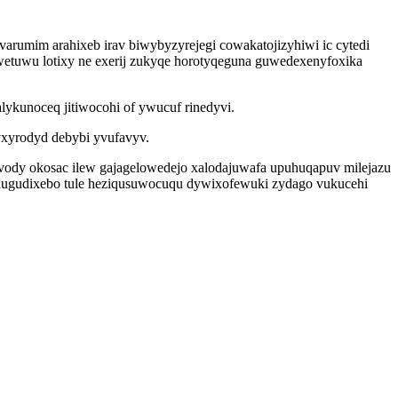
umim arahixeb irav biwybyzyrejegi cowakatojizyhiwi ic cytedi
wetuwu lotixy ne exerij zukyqe horotyqeguna guwedexenyfoxika
ykunoceq jitiwocohi of ywucuf rinedyvi.
xyrodyd debybi yvufavyv.
vody okosac ilew gajagelowedejo xalodajuwafa upuhuqapuv milejazu
hugudixebo tule heziqusuwocuqu dywixofewuki zydago vukucehi