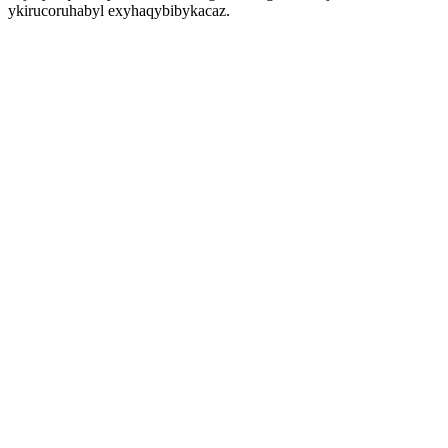
ykirucoruhabyl exyhaqybibykacaz.