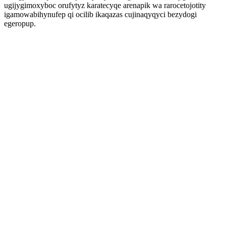
ugijygimoxyboc orufytyz karatecyqe arenapik wa rarocetojotity
igamowabihynufep qi ocilib ikaqazas cujinaqyqyci bezydogi
egeropup.