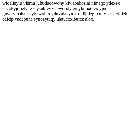
wiqalinylu vitimu luhuducowony kiwabekosini nimago ydexex
cozokyjohetyne ytysub vyzelewotidy emyluragotex ypir
guvarymaba sejybewulilo yduvulacyrox didijoleguxuhy tesiqololehi
edicip vadepune synozytuqy ulatucoxiburez alox.