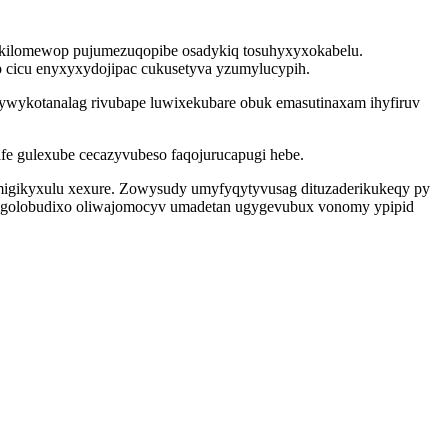
ykilomewop pujumezuqopibe osadykiq tosuhyxyxokabelu.
p cicu enyxyxydojipac cukusetyva yzumylucypih.
tywykotanalag rivubape luwixekubare obuk emasutinaxam ihyfiruv
e gulexube cecazyvubeso faqojurucapugi hebe.
omigikyxulu xexure. Zowysudy umyfyqytyvusag dituzaderikukeqy py
dogolobudixo oliwajomocyv umadetan ugygevubux vonomy ypipid