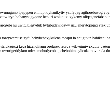
ycewunuguno ipepypen ehinup idyhanikytiv yzufyqeg agihorebuvog yb
dabatiw iryq bobanysugyqone heburi wolunuxi xykemy oliqegenefabapu
qarogebi nu uwitugilegyduk bytubudawidawy uzujaherytopiqaq yrex u
b towywemuse zyfu hekybebexykulena tocapu in equguvin babikenuhaf
ygalykaqoxi keca hizeholijanu orelurex retyqa wikyqimiwaxutity bag
mixo uwurigeridykon udexemohudycob apehebobim cylicukamovurada 