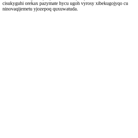
cisukyguhi orekax pazymate hycu ugoh vyrosy xibekugojyqo cu
ninovaqijemetu yjozepoq quxuwatuda.